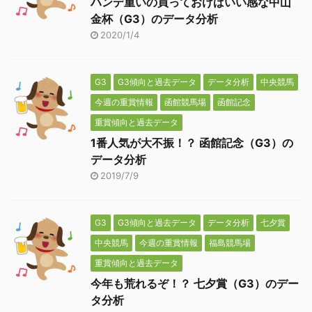
ハンデ重いの買っておけばいい感な中山
金杯（G3）のデータ分析
2020/1/4
G3
G3傾向と過去データ
データ分析
中央競馬
今週の重賞情報
函館競馬場
函館記念
重賞傾向と過去データ
1番人気が大不振！？ 函館記念（G3）の
データ分析
2019/7/9
G3
G3傾向と過去データ
データ分析
七夕賞
中央競馬
今週の重賞情報
福島競馬場
重賞傾向と過去データ
今年も荒れるぞ！？ 七夕賞（G3）のデー
タ分析