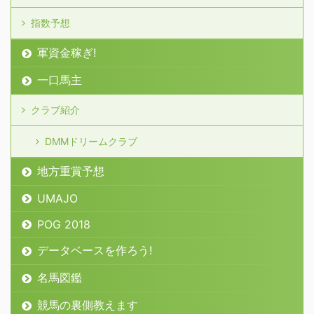
指数予想
軍資金稼ぎ!
一口馬主
クラブ紹介
DMMドリームクラブ
地方重賞予想
UMAJO
POG 2018
データベースを作ろう!
名馬図鑑
競馬の裏側教えます