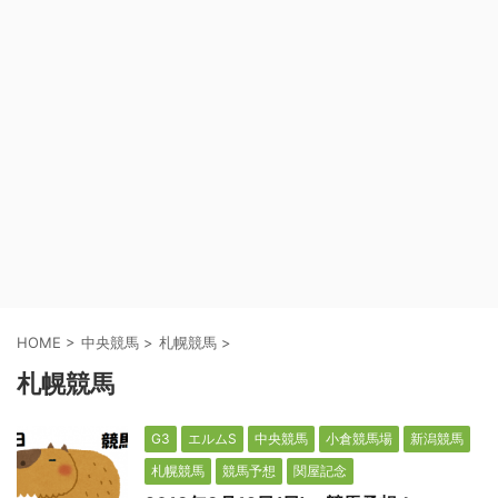
HOME
>
中央競馬
>
札幌競馬
>
札幌競馬
G3
エルムS
中央競馬
小倉競馬場
新潟競馬
札幌競馬
競馬予想
関屋記念