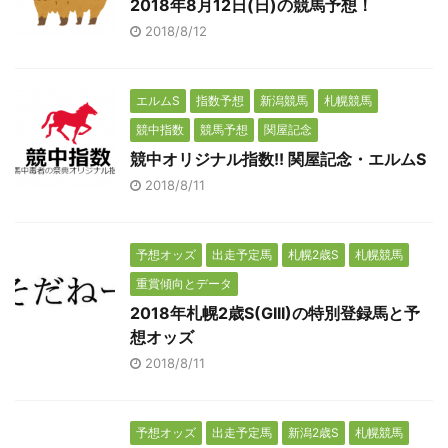
2018年8月12日(日)の競馬予想！
2018/8/12
エルムS
指数予想
新潟競馬
札幌競馬
競中指数
競馬予想
関屋記念
競中オリジナル指数!! 関屋記念・エルムS
2018/8/11
予想オッズ
出走予定馬
札幌2歳S
札幌競馬
重賞傾向とデータ
2018年札幌2歳S(GIII)の特別登録馬と予
想オッズ
2018/8/11
予想オッズ
出走予定馬
新潟2歳S
札幌競馬