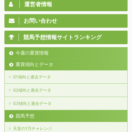
運営者情報
お問い合わせ
競馬予想情報サイトランキング
今週の重賞情報
重賞傾向とデータ
G1傾向と過去データ
G2傾向と過去データ
G3傾向と過去データ
競馬予想
天皇の1万チャレンジ