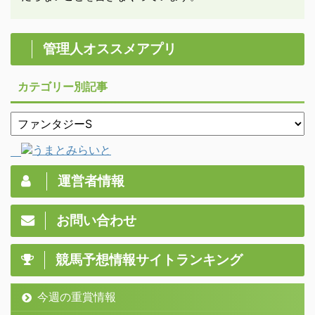
管理人オススメアプリ
カテゴリー別記事
運営者情報
お問い合わせ
競馬予想情報サイトランキング
今週の重賞情報