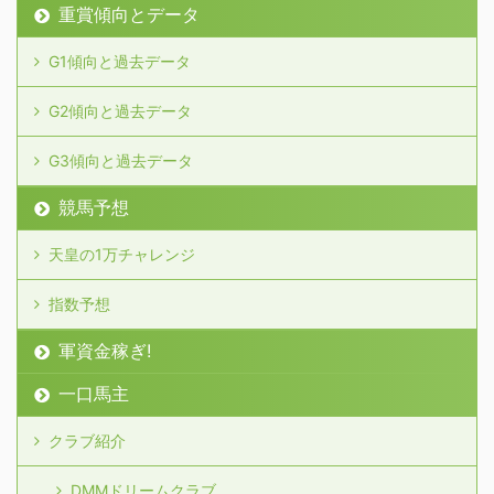
重賞傾向とデータ
G1傾向と過去データ
G2傾向と過去データ
G3傾向と過去データ
競馬予想
天皇の1万チャレンジ
指数予想
軍資金稼ぎ!
一口馬主
クラブ紹介
DMMドリームクラブ