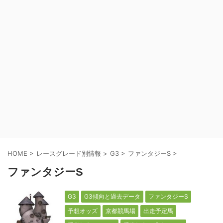
HOME
>
レースグレード別情報
>
G3
>
ファンタジーS
>
ファンタジーS
G3
G3傾向と過去データ
ファンタジーS
予想オッズ
京都競馬場
出走予定馬