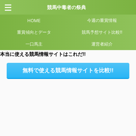
競馬中毒者の祭典
今週の重賞情報
HOME
重賞傾向とデータ
競馬予想サイト比較!!
一口馬主
運営者紹介
本当に使える競馬情報サイトはこれだ!!
無料で使える競馬情報サイトを比較!!