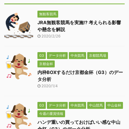
無観客競馬
JRA無観客競馬を実施!? 考えられる影響
や懸念を解説
2020/2/26
G3
データ分析
中央競馬
京都競馬場
京都金杯
内枠BOXするだけ京都金杯（G3）のデー
タ分析
2020/1/4
G3
データ分析
中央競馬
中山競馬
中山金杯
今週の重賞情報
ハンデ重いの買っておけばいい感な中山