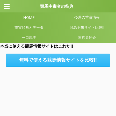
競馬中毒者の祭典
今週の重賞情報
HOME
重賞傾向とデータ
競馬予想サイト比較!!
一口馬主
運営者紹介
本当に使える競馬情報サイトはこれだ!!
無料で使える競馬情報サイトを比較!!