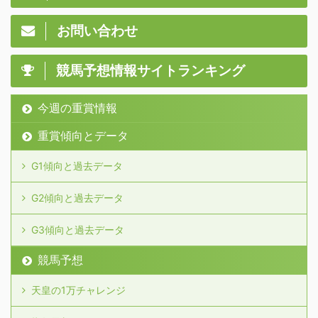
お問い合わせ
競馬予想情報サイトランキング
今週の重賞情報
重賞傾向とデータ
G1傾向と過去データ
G2傾向と過去データ
G3傾向と過去データ
競馬予想
天皇の1万チャレンジ