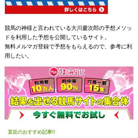
競馬の神様と言われている大川慶次郎の予想メソッ
ドを利用した予想を公開しているサイト。
無料メルマガ登録で予想をもらえるので、参考に利
用したい。
直近のおすすめ記事!!