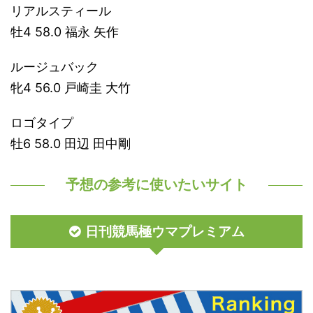
リアルスティール
牡4 58.0 福永 矢作
ルージュバック
牝4 56.0 戸崎圭 大竹
ロゴタイプ
牡6 58.0 田辺 田中剛
予想の参考に使いたいサイト
日刊競馬極ウマプレミアム