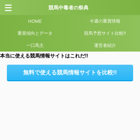
競馬中毒者の祭典
今週の重賞情報
HOME
重賞傾向とデータ
競馬予想サイト比較!!
一口馬主
運営者紹介
本当に使える競馬情報サイトはこれだ!!
無料で使える競馬情報サイトを比較!!