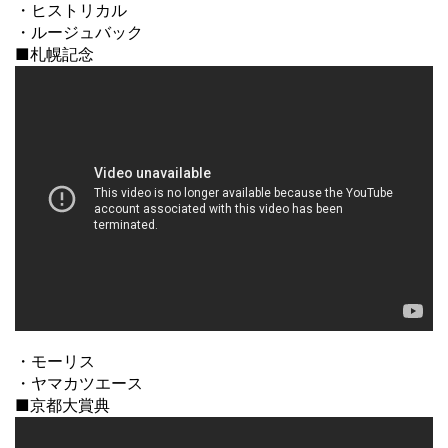
・ヒストリカル
・ルージュバック
■札幌記念
・モーリス
・ヤマカツエース
■京都大賞典