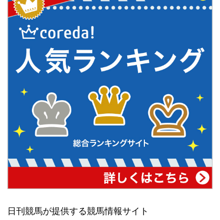
日刊競馬が提供する競馬情報サイト