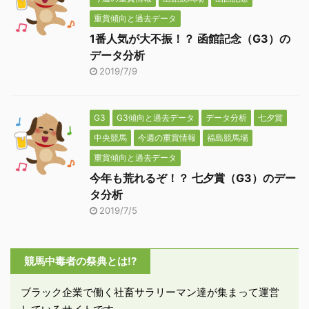
重賞傾向と過去データ
1番人気が大不振！？ 函館記念（G3）の
データ分析
2019/7/9
G3
G3傾向と過去データ
データ分析
七夕賞
中央競馬
今週の重賞情報
福島競馬場
重賞傾向と過去データ
今年も荒れるぞ！？ 七夕賞（G3）のデー
タ分析
2019/7/5
競馬中毒者の祭典とは!?
ブラック企業で働く社畜サラリーマン達が集まって運営