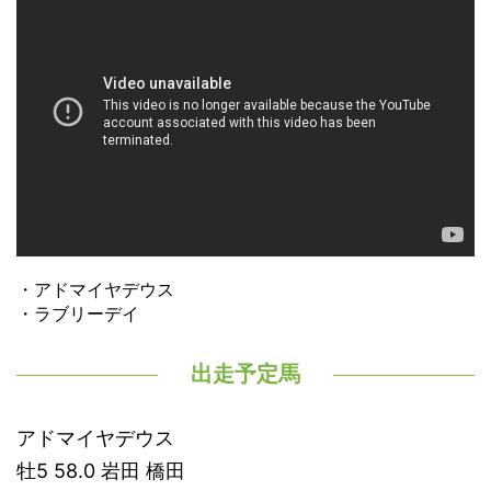
・アドマイヤデウス
・ラブリーデイ
出走予定馬
アドマイヤデウス
牡5 58.0 岩田 橋田