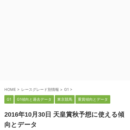
HOME
>
レースグレード別情報
>
G1
>
G1
G1傾向と過去データ
東京競馬
重賞傾向とデータ
2016年10月30日 天皇賞秋予想に使える傾
向とデータ