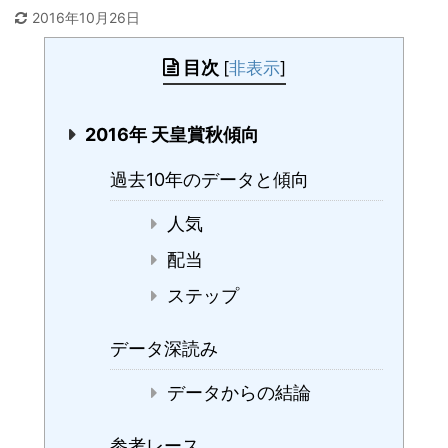
2016年10月26日
目次
[
非表示
]
2016年 天皇賞秋傾向
過去10年のデータと傾向
人気
配当
ステップ
データ深読み
データからの結論
参考レース