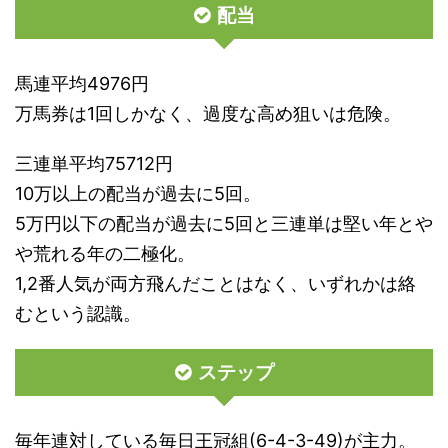
配当
馬連平均4976円
万馬券は1回しかなく、過度な高め狙いは危険。
三連単平均75712円
10万以上の配当が過去に5回。
5万円以下の配当が過去に5回と三連単は堅い年とや
や荒れる年の二極化。
1,2番人気が両方飛んだことはなく、いずれかは絡
むという認識。
ステップ
毎年連対している毎日王冠組(6-4-3-49)が主力。