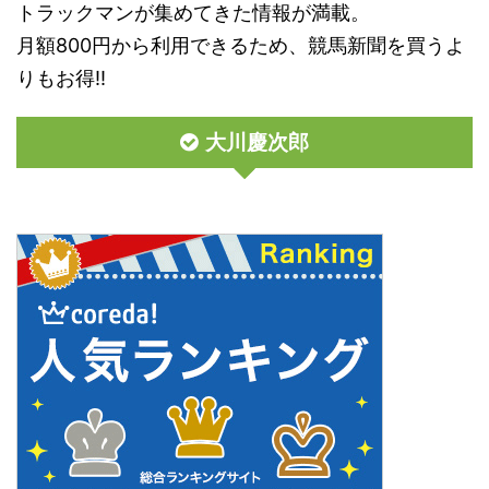
トラックマンが集めてきた情報が満載。
月額800円から利用できるため、競馬新聞を買うよ
りもお得!!
大川慶次郎