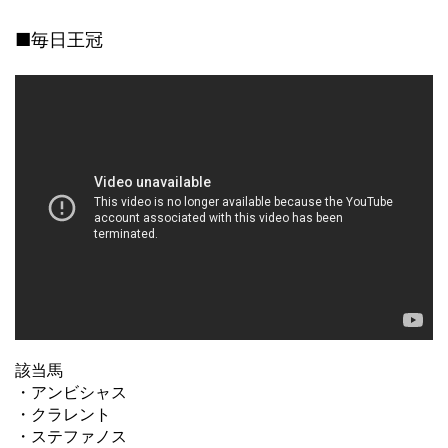
■毎日王冠
該当馬
・アンビシャス
・クラレント
・ステファノス