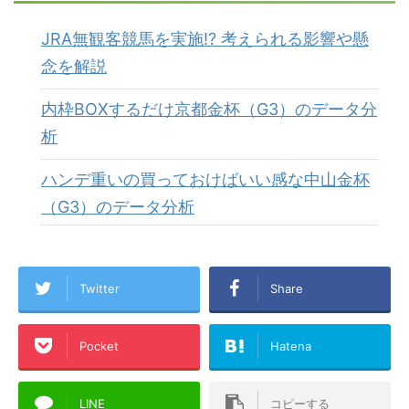
JRA無観客競馬を実施!? 考えられる影響や懸
念を解説
内枠BOXするだけ京都金杯（G3）のデータ分
析
ハンデ重いの買っておけばいい感な中山金杯
（G3）のデータ分析
Twitter
Share
Pocket
Hatena
LINE
コピーする