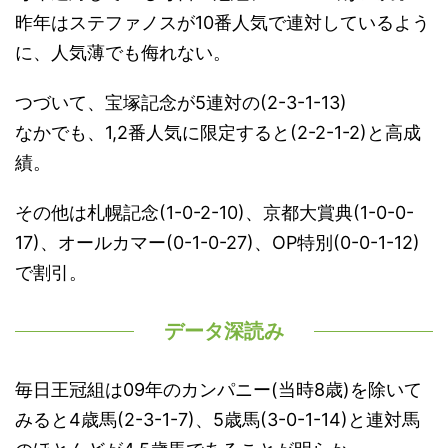
昨年はステファノスが10番人気で連対しているよう
に、人気薄でも侮れない。
つづいて、宝塚記念が5連対の(2-3-1-13)
なかでも、1,2番人気に限定すると(2-2-1-2)と高成
績。
その他は札幌記念(1-0-2-10)、京都大賞典(1-0-0-
17)、オールカマー(0-1-0-27)、OP特別(0-0-1-12)
で割引。
データ深読み
毎日王冠組は09年のカンパニー(当時8歳)を除いて
みると4歳馬(2-3-1-7)、5歳馬(3-0-1-14)と連対馬