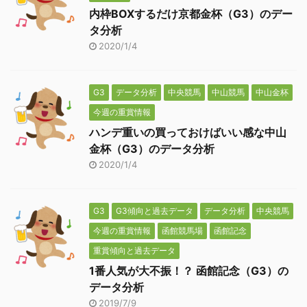
内枠BOXするだけ京都金杯（G3）のデー
タ分析
2020/1/4
G3
データ分析
中央競馬
中山競馬
中山金杯
今週の重賞情報
ハンデ重いの買っておけばいい感な中山
金杯（G3）のデータ分析
2020/1/4
G3
G3傾向と過去データ
データ分析
中央競馬
今週の重賞情報
函館競馬場
函館記念
重賞傾向と過去データ
1番人気が大不振！？ 函館記念（G3）の
データ分析
2019/7/9