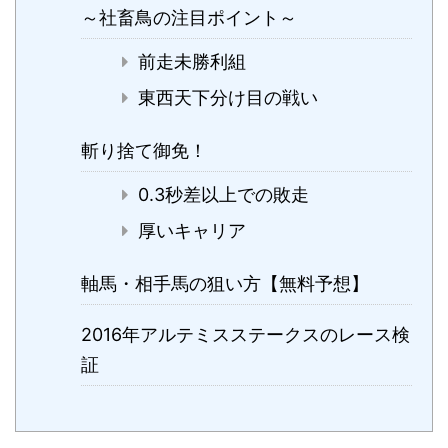
～社畜鳥の注目ポイント～
前走未勝利組
東西天下分け目の戦い
斬り捨て御免！
0.3秒差以上での敗走
厚いキャリア
軸馬・相手馬の狙い方【無料予想】
2016年アルテミスステークスのレース検
証