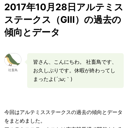
2017年10月28日アルテミス
ステークス（GⅢ）の過去の
傾向とデータ
皆さん、こんにちわ。 社畜鳥です、
お久しぶりです。休暇が終わってし
社畜鳥
まったよ(´;ω;｀)
今回はアルテミスステークスの過去の傾向とデータ
をまとめました。