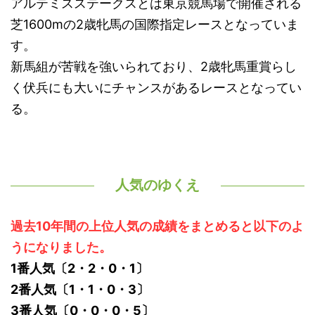
アルテミスステークスとは東京競馬場で開催される
芝1600mの2歳牝馬の国際指定レースとなっていま
す。
新馬組が苦戦を強いられており、2歳牝馬重賞らし
く伏兵にも大いにチャンスがあるレースとなってい
る。
人気のゆくえ
過去10年間の上位人気の成績をまとめると以下のよ
うになりました。
1番人気〔2・2・0・1〕
2番人気〔1・1・0・3〕
3番人気〔0・0・0・5〕