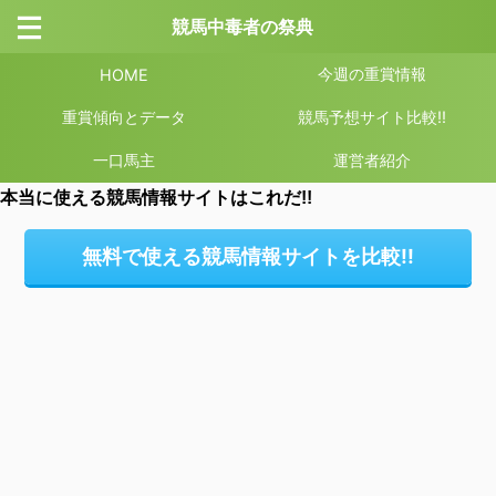
競馬中毒者の祭典
今週の重賞情報
HOME
重賞傾向とデータ
競馬予想サイト比較!!
一口馬主
運営者紹介
本当に使える競馬情報サイトはこれだ!!
無料で使える競馬情報サイトを比較!!