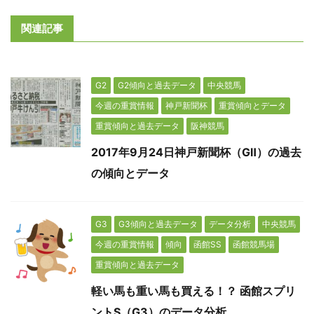
関連記事
G2
G2傾向と過去データ
中央競馬
今週の重賞情報
神戸新聞杯
重賞傾向とデータ
重賞傾向と過去データ
阪神競馬
2017年9月24日神戸新聞杯（GⅡ）の過去
の傾向とデータ
G3
G3傾向と過去データ
データ分析
中央競馬
今週の重賞情報
傾向
函館SS
函館競馬場
重賞傾向と過去データ
軽い馬も重い馬も買える！？ 函館スプリ
ントS（G3）のデータ分析