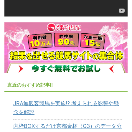
直近のおすすめ記事!!
JRA無観客競馬を実施!? 考えられる影響や懸
念を解説
内枠BOXするだけ京都金杯（G3）のデータ分