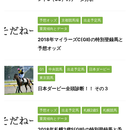
予想オッズ
京都競馬場
出走予定馬
重賞傾向とデータ
2018年マイラーズC(GII)の特別登録馬と
予想オッズ
G1
中央競馬
出走予定馬
日本ダービー
東京競馬
日本ダービー全頭診断！！ その３
予想オッズ
出走予定馬
札幌2歳S
札幌競馬
重賞傾向とデータ
2018年札幌2歳S(GIII)の特別登録馬と予