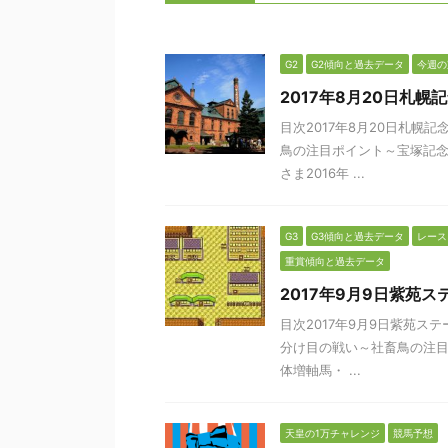
G2
G2傾向と過去データ
今週の
2017年8月20日札幌
目次2017年8月20日札幌
鳥の注目ポイント～宝塚記念
さま2016年 ...
G3
G3傾向と過去データ
レース
重賞傾向と過去データ
2017年9月9日紫苑
目次2017年9月9日紫苑
分け目の戦い～社畜鳥の注目
体増軸馬・ ...
天皇の1万チャレンジ
競馬予想