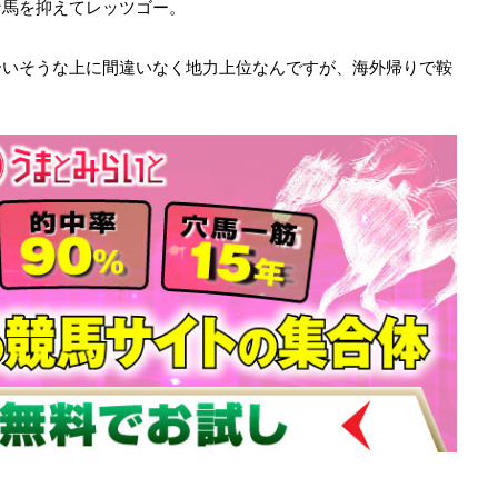
な馬を抑えてレッツゴー。
合いそうな上に間違いなく地力上位なんですが、海外帰りで鞍