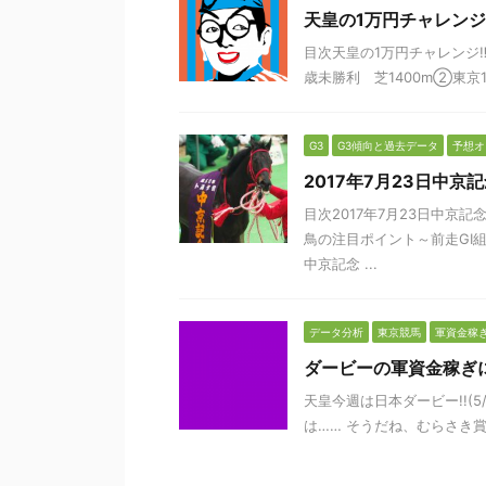
天皇の1万円チャレンジ
目次天皇の1万円チャレンジ‼
歳未勝利 芝1400m②東京11
G3
G3傾向と過去データ
予想オ
2017年7月23日中
目次2017年7月23日中
鳥の注目ポイント～前走GⅠ組
中京記念 ...
データ分析
東京競馬
軍資金稼ぎ
ダービーの軍資金稼ぎに!
天皇今週は日本ダービー!!(5/
は…… そうだね、むらさき賞(