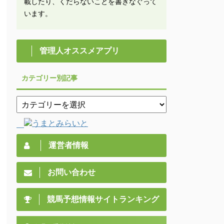
載したり、くだらないことを書きなぐって
います。
管理人オススメアプリ
カテゴリー別記事
運営者情報
お問い合わせ
競馬予想情報サイトランキング