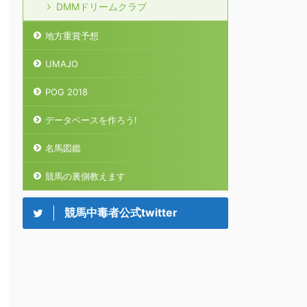
DMMドリームクラブ
地方重賞予想
UMAJO
POG 2018
データベースを作ろう!
名馬図鑑
競馬の裏側教えます
競馬中毒者公式twitter