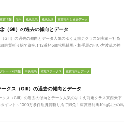
重賞情報
傾向
札幌競馬
札幌記念
重賞傾向と過去データ
記念（GII）の過去の傾向とデータ
記念（GⅢ）の過去の傾向とデータ人気のゆくえ前走クラスGⅠ実績～社畜
組脚質斬り捨て御免！12番枠5歳牝馬軸馬・相手馬の狙い方波乱の神
グレード別情報
中央競馬
紫苑ステークス
重賞傾向とデータ
ステークス（GⅢ）の過去の傾向とデータ
ステークス（GⅢ）の過去の傾向とデータ人気のゆくえ前走クラス東西天下
ポイント～1000万条件組脚質斬り捨て御免！重賞勝利馬10kg以上の馬