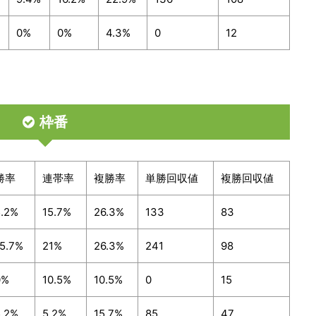
0%
0%
4.3%
0
12
枠番
勝率
連帯率
複勝率
単勝回収値
複勝回収値
5.2%
15.7%
26.3%
133
83
15.7%
21%
26.3%
241
98
0%
10.5%
10.5%
0
15
5.2%
5.2%
15.7%
85
47