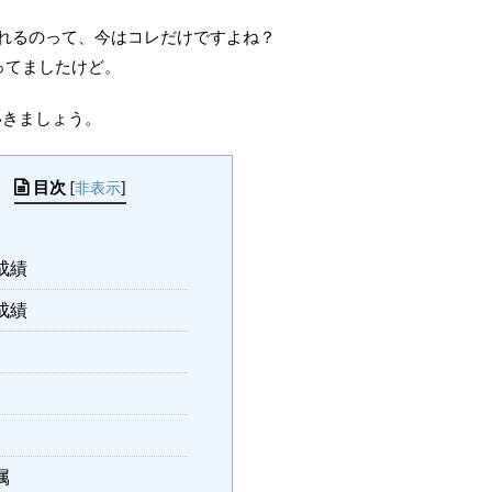
れるのって、今はコレだけですよね？
ってましたけど。
いきましょう。
目次
[
非表示
]
成績
成績
属