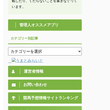
載したり、くだらないことを書きなぐって
います。
複勝率
単勝回収値
複勝
管理人オススメアプリ
18.7%
33
51
カテゴリー別記事
28.2%
74
152
14.2%
101
44
13.7%
153
75
運営者情報
11.1%
90
56
お問い合わせ
競馬予想情報サイトランキング