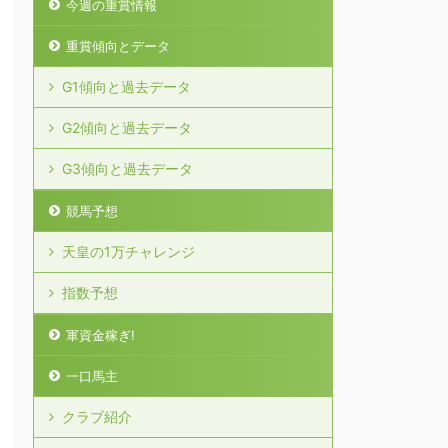
今週の重賞情報
重賞傾向とデータ
G1傾向と過去データ
G2傾向と過去データ
G3傾向と過去データ
競馬予想
天皇の1万チャレンジ
指数予想
軍資金稼ぎ!
一口馬主
クラブ紹介