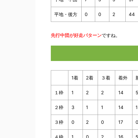
平地・後方
0
0
2
44
先行中団が好走パターン
ですね。
1着
2着
３着
着外
１枠
1
2
2
14
２枠
3
1
1
14
３枠
0
2
0
17
４枠
1
0
2
16