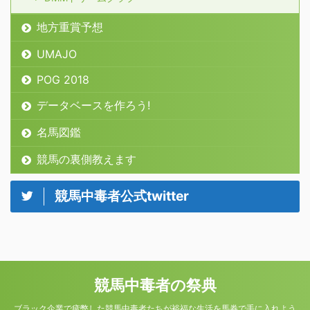
地方重賞予想
UMAJO
POG 2018
データベースを作ろう!
名馬図鑑
競馬の裏側教えます
競馬中毒者公式twitter
競馬中毒者の祭典
ブラック企業で疲弊した競馬中毒者たちが裕福な生活を馬券で手に入れよう