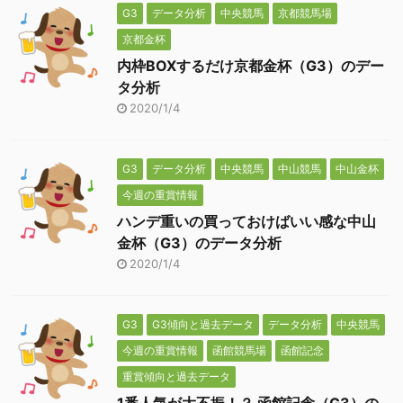
G3
データ分析
中央競馬
京都競馬場
京都金杯
内枠BOXするだけ京都金杯（G3）のデー
タ分析
2020/1/4
G3
データ分析
中央競馬
中山競馬
中山金杯
今週の重賞情報
ハンデ重いの買っておけばいい感な中山
金杯（G3）のデータ分析
2020/1/4
G3
G3傾向と過去データ
データ分析
中央競馬
今週の重賞情報
函館競馬場
函館記念
重賞傾向と過去データ