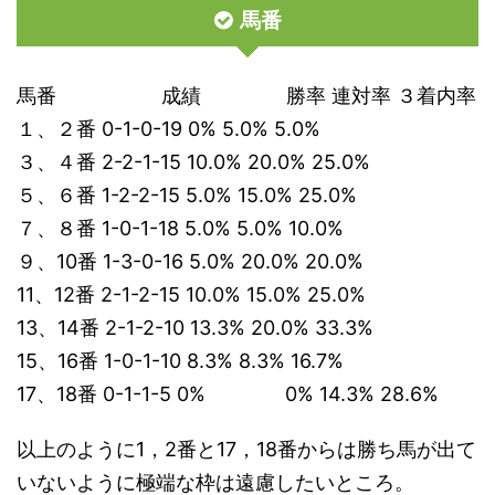
馬番
馬番 成績 勝率 連対率 ３着内率
１、２番 0-1-0-19 0% 5.0% 5.0%
３、４番 2-2-1-15 10.0% 20.0% 25.0%
５、６番 1-2-2-15 5.0% 15.0% 25.0%
７、８番 1-0-1-18 5.0% 5.0% 10.0%
９、10番 1-3-0-16 5.0% 20.0% 20.0%
11、12番 2-1-2-15 10.0% 15.0% 25.0%
13、14番 2-1-2-10 13.3% 20.0% 33.3%
15、16番 1-0-1-10 8.3% 8.3% 16.7%
17、18番 0-1-1-5 0% 0% 14.3% 28.6%
以上のように1，2番と17，18番からは勝ち馬が出て
いないように極端な枠は遠慮したいところ。