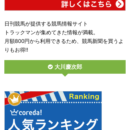
日刊競馬が提供する競馬情報サイト
トラックマンが集めてきた情報が満載。
月額800円から利用できるため、競馬新聞を買うよ
りもお得!!
大川慶次郎