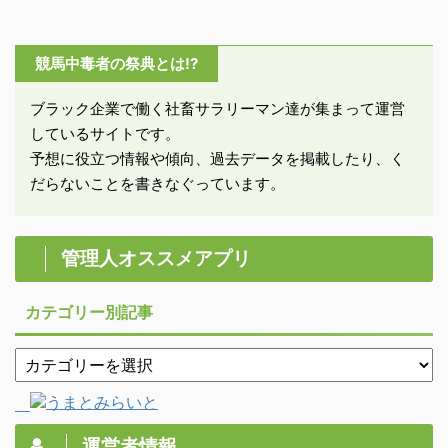
競馬中毒者の祭典とは!?
ブラック企業で働く社畜サラリーマン達が集まって運営
しているサイトです。
予想に役立つ情報や傾向、過去データを掲載したり、く
だらないことを書きなぐっています。
管理人オススメアプリ
カテゴリー別記事
運営者情報