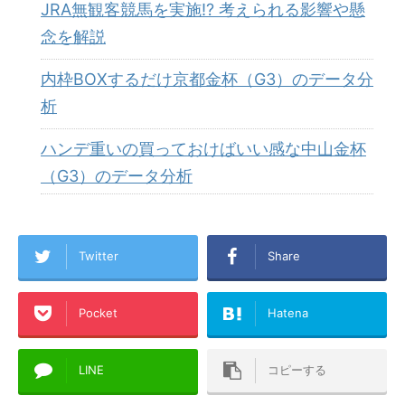
JRA無観客競馬を実施!? 考えられる影響や懸
念を解説
内枠BOXするだけ京都金杯（G3）のデータ分
析
ハンデ重いの買っておけばいい感な中山金杯
（G3）のデータ分析
Twitter
Share
Pocket
Hatena
LINE
コピーする