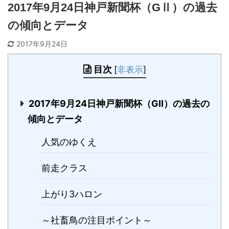
2017年9月24日神戸新聞杯（GⅡ）の過去
の傾向とデータ
2017年9月24日
目次
[
非表示
]
2017年9月24日神戸新聞杯（GⅡ）の過去の
傾向とデータ
人気のゆくえ
前走クラス
上がり3ハロン
～社畜鳥の注目ポイント～