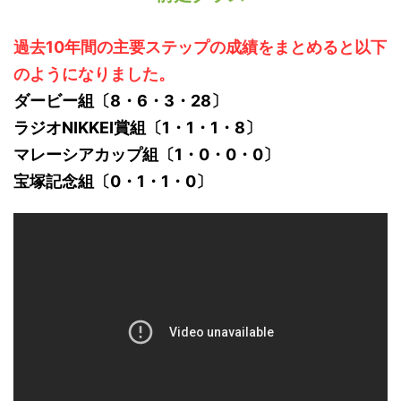
過去10年間の主要ステップの成績をまとめると以下
のようになりました。
ダービー組〔8・6・3・28〕
ラジオNIKKEI賞組〔1・1・1・8〕
マレーシアカップ組〔1・0・0・0〕
宝塚記念組〔0・1・1・0〕