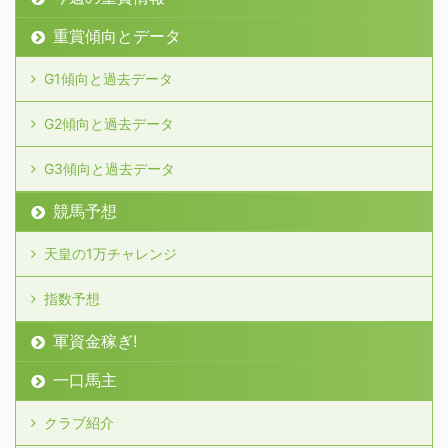
重賞傾向とデータ
G1傾向と過去データ
G2傾向と過去データ
G3傾向と過去データ
競馬予想
天皇の1万チャレンジ
指数予想
軍資金稼ぎ!
一口馬主
クラブ紹介