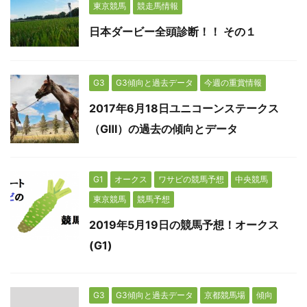
東京競馬
競走馬情報
日本ダービー全頭診断！！ その１
G3
G3傾向と過去データ
今週の重賞情報
2017年6月18日ユニコーンステークス
（GⅢ）の過去の傾向とデータ
G1
オークス
ワサビの競馬予想
中央競馬
東京競馬
競馬予想
2019年5月19日の競馬予想！オークス
(G1)
G3
G3傾向と過去データ
京都競馬場
傾向