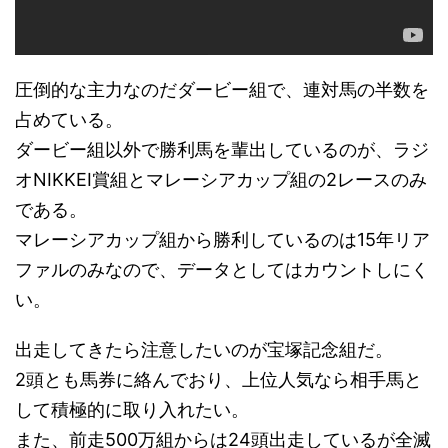
圧倒的な主力なのだダービー組で、連対馬の半数を
占めている。
ダービー組以外で勝利馬を輩出しているのが、ラジ
オNIKKEI賞組とマレーシアカップ組の2レースのみ
である。
マレーシアカップ組から勝利しているのは15年リア
ファルのみなので、データとしてはカウントしにく
い。
出走してきたら注意したいのが宝塚記念組だ。
2頭とも馬券に絡んでおり、上位人気なら相手馬と
して積極的に取り入れたい。
また、前走500万組からは24頭出走しているが全滅