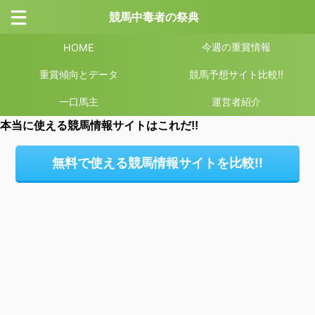
競馬中毒者の祭典
今週の重賞情報
HOME
重賞傾向とデータ
競馬予想サイト比較!!
一口馬主
運営者紹介
本当に使える競馬情報サイトはこれだ!!
無料で使える競馬情報サイトを比較!!