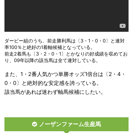
ダービー組のうち、前走勝利馬は〔3・1・0・0〕と連対
率100％と絶好の1着軸候補となっている。
前走2着馬も〔3・2・0・1〕とかなりの好成績を収めてお
り、09年以降の該当馬は全て連対している。
また、1・2番人気かつ単勝オッズ1倍台は〔2・4・
0・0〕と絶対的な安定感を誇っている。
該当馬があれば迷わず軸馬候補にしたい。
ノーザンファーム生産馬