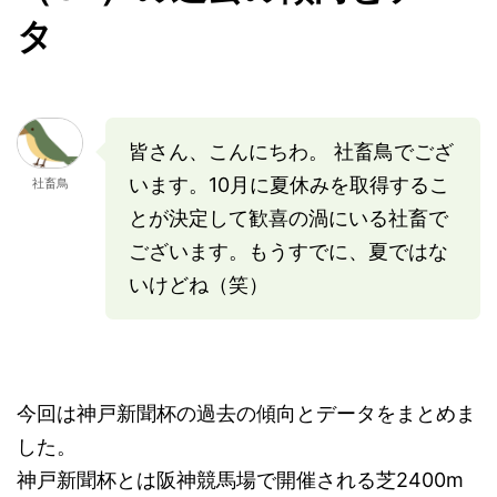
タ
皆さん、こんにちわ。 社畜鳥でござ
います。10月に夏休みを取得するこ
社畜鳥
とが決定して歓喜の渦にいる社畜で
ございます。もうすでに、夏ではな
いけどね（笑）
今回は神戸新聞杯の過去の傾向とデータをまとめま
した。
神戸新聞杯とは阪神競馬場で開催される芝2400m