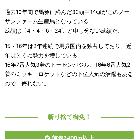
過去10年間で馬券に絡んだ30頭中14頭がこのノー
ザンファーム生産馬となっている。
成績は〔4・4・6・24〕と申し分ない成績だ。
15・16年は2年連続で馬券圏内を独占しており、近
年はとくに勢力を増している。
15年7番人気3着のトーセンバジル、16年6番人気2
着のミッキーロケットなどの下位人気の活躍もある
ので、侮れない。
斬り捨て御免！
前走2400m以上