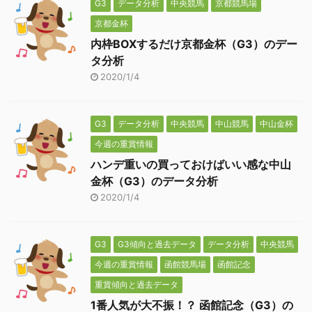
G3
データ分析
中央競馬
京都競馬場
京都金杯
内枠BOXするだけ京都金杯（G3）のデー
タ分析
2020/1/4
G3
データ分析
中央競馬
中山競馬
中山金杯
今週の重賞情報
ハンデ重いの買っておけばいい感な中山
金杯（G3）のデータ分析
2020/1/4
G3
G3傾向と過去データ
データ分析
中央競馬
今週の重賞情報
函館競馬場
函館記念
重賞傾向と過去データ
1番人気が大不振！？ 函館記念（G3）の