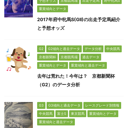
予想オッズ
京都競馬場
出走予定馬
府中牝馬S
重賞傾向とデータ
2017年府中牝馬S(GII)の出走予定馬紹介
と予想オッズ
G2
G2傾向と過去データ
データ分析
中央競馬
京都新聞杯
京都競馬場
過去データ
重賞傾向とデータ
重賞傾向と過去データ
去年は荒れた！今年は？ 京都新聞杯
（G2）のデータ分析
G3
G3傾向と過去データ
レースグレード別情報
中央競馬
富士S
東京競馬
重賞傾向とデータ
重賞傾向と過去データ