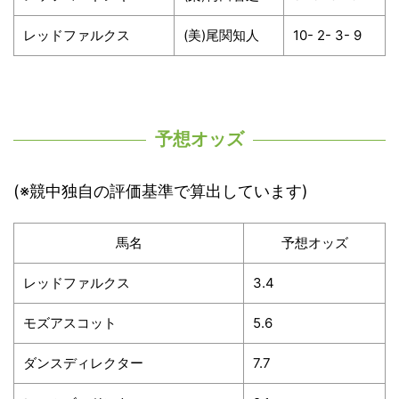
レッドファルクス
(美)尾関知人
10- 2- 3- 9
予想オッズ
(※競中独自の評価基準で算出しています)
馬名
予想オッズ
レッドファルクス
3.4
モズアスコット
5.6
ダンスディレクター
7.7