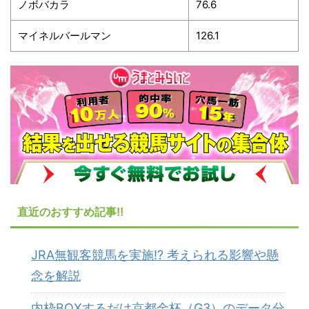
ノボバカラ
76.6
マイネルバールマン
126.1
直近のおすすめ記事!!
JRA無観客競馬を実施!? 考えられる影響や懸
念を解説
内枠BOXするだけ京都金杯（G3）のデータ分