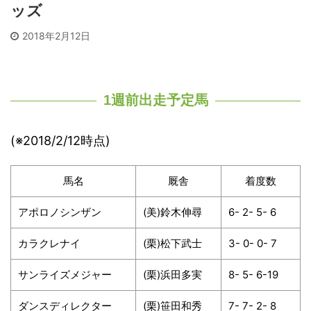
ッズ
2018年2月12日
1週前出走予定馬
(※2018/2/12時点)
馬名
厩舎
着度数
アポロノシンザン
(美)鈴木伸尋
6- 2- 5- 6
カラクレナイ
(栗)松下武士
3- 0- 0- 7
サンライズメジャー
(栗)浜田多実
8- 5- 6-19
ダンスディレクター
(栗)笹田和秀
7- 7- 2- 8