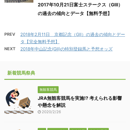
2017年10月21日富士ステークス（GⅢ）
の過去の傾向とデータ【無料予想】
PREV
2018年2月11日 京都記念（GⅡ）の過去の傾向とデー
タ【完全無料予想】
NEXT
2018年中山記念(GII)の特別登録馬と予想オッズ
新着競馬祭典
無観客競馬
JRA無観客競馬を実施!? 考えられる影響
や懸念を解説
2020/2/26