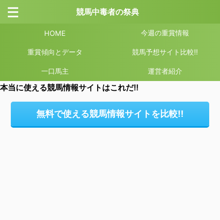
競馬中毒者の祭典
今週の重賞情報
HOME
重賞傾向とデータ
競馬予想サイト比較!!
一口馬主
運営者紹介
本当に使える競馬情報サイトはこれだ!!
無料で使える競馬情報サイトを比較!!