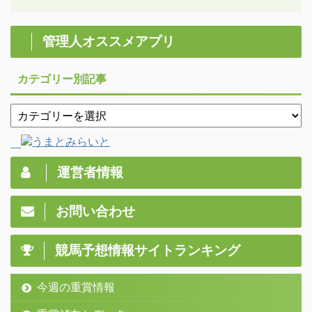
管理人オススメアプリ
カテゴリー別記事
運営者情報
お問い合わせ
競馬予想情報サイトランキング
今週の重賞情報