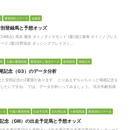
馬
重賞傾向とデータ
金鯱賞
)の特別登録馬と予想オッズ
2/24時点) 馬名 厩舎 サトノダイヤモンド (栗)池江泰寿 サトノノブレス
ド (栗)庄野靖志 ダッシングブレイズ ( ...
馬
今週の重賞情報
重賞傾向と過去データ
阪神競馬
鳴尾記念
尾記念（G3）のデータ分析
念と安田記念の2重賞があります。 とりあえずちゃちゃっと鳴尾記念を
したいですね。 では、データ分析いってみましょう。 目次年齢別成
ッズ
今週の重賞情報
出走予定馬
北九州記念
小倉競馬場
重賞傾向とデータ
州記念（GIII）の出走予定馬と予想オッズ
III)の出走予定馬紹介と予想オッズ出走予定馬出走予定馬紹介キングハート