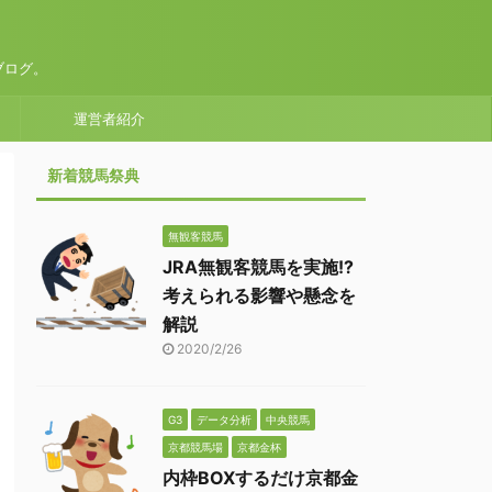
ブログ。
運営者紹介
新着競馬祭典
無観客競馬
JRA無観客競馬を実施!?
考えられる影響や懸念を
解説
2020/2/26
G3
データ分析
中央競馬
京都競馬場
京都金杯
内枠BOXするだけ京都金