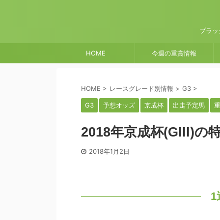
ブラッ
HOME
今週の重賞情報
HOME
>
レースグレード別情報
>
G3
>
G3
予想オッズ
京成杯
出走予定馬
2018年京成杯(GIII
2018年1月2日