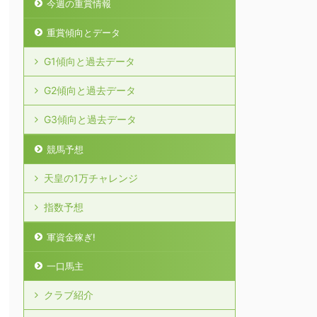
今週の重賞情報
重賞傾向とデータ
G1傾向と過去データ
G2傾向と過去データ
G3傾向と過去データ
競馬予想
天皇の1万チャレンジ
指数予想
軍資金稼ぎ!
一口馬主
クラブ紹介