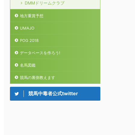
DMMドリームクラブ
地方重賞予想
UMAJO
POG 2018
データベースを作ろう!
名馬図鑑
競馬の裏側教えます
競馬中毒者公式twitter