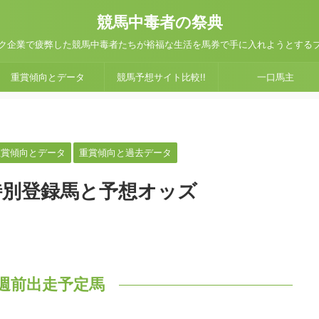
競馬中毒者の祭典
ク企業で疲弊した競馬中毒者たちが裕福な生活を馬券で手に入れようとする
重賞傾向とデータ
競馬予想サイト比較!!
一口馬主
重賞傾向とデータ
重賞傾向と過去データ
)の特別登録馬と予想オッズ
1週前出走予定馬