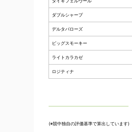
タイキフェルヴール
ダブルシャープ
デルタバローズ
ビッグスモーキー
ライトカラカゼ
ロジティナ
(※競中独自の評価基準で算出しています)