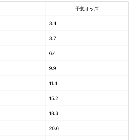
予想オッズ
3.4
3.7
6.4
9.9
11.4
15.2
18.3
20.6