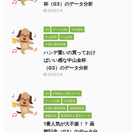
杯（G3）のデータ分析
2020/1/4
G3
データ分析
中央競馬
中山競馬
中山金杯
今週の重賞情報
ハンデ重いの買っておけ
ばいい感な中山金杯
（G3）のデータ分析
2020/1/4
G3
G3傾向と過去データ
データ分析
中央競馬
今週の重賞情報
函館競馬場
函館記念
重賞傾向と過去データ
1番人気が大不振！？ 函
館記念（G3）のデータ分