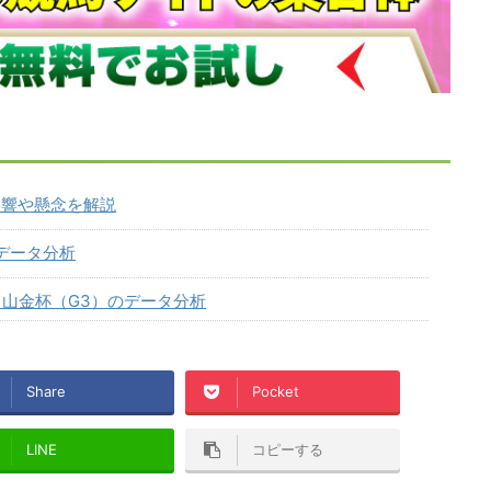
影響や懸念を解説
データ分析
山金杯（G3）のデータ分析
Share
Pocket
LINE
コピーする