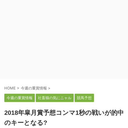
HOME
>
今週の重賞情報
>
今週の重賞情報
社畜猫の気にニャル
競馬予想
2018年皐月賞予想コンマ1秒の戦いが的中
のキーとなる?