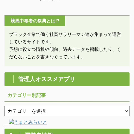
競馬中毒者の祭典とは!?
ブラック企業で働く社畜サラリーマン達が集まって運営
しているサイトです。
予想に役立つ情報や傾向、過去データを掲載したり、く
だらないことを書きなぐっています。
管理人オススメアプリ
カテゴリー別記事