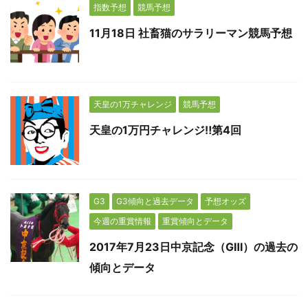
指数予想
競馬予想
11月18日 社畜猫のサラリーマン競馬予想
天皇の1万チャレンジ
競馬予想
天皇の1万円チャレンジ‼第4回
G3
G3傾向と過去データ
予想オッズ
今週の重賞情報
重賞傾向とデータ
2017年7月23日中京記念（GⅢ）の過去の
傾向とデータ