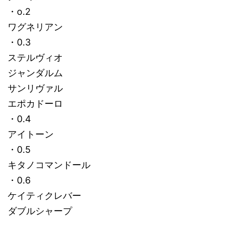
・o.2
ワグネリアン
・0.3
ステルヴィオ
ジャンダルム
サンリヴァル
エポカドーロ
・0.4
アイトーン
・0.5
キタノコマンドール
・0.6
ケイティクレバー
ダブルシャープ