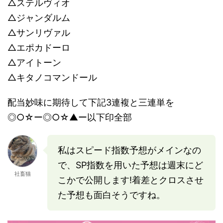
△ステルヴィオ
△ジャンダルム
△サンリヴァル
△エポカドーロ
△アイトーン
△キタノコマンドール
配当妙味に期待して下記3連複と三連単を
◎○☆ー◎○☆▲ー以下印全部
私はスピード指数予想がメインなの
で、SP指数を用いた予想は週末にど
社畜猫
こかで公開します!着差とクロスさせ
た予想も面白そうですね。