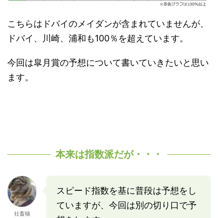
こちらはドバイのメイダンが含まれていませんが、
ドバイ、川崎、浦和も100％を超えています。
今回は皐月賞の予想について書いていきたいと思い
ます。
本来は指数派だが・・・
スピード指数を基に普段は予想をし
ていますが、今回は別の切り口で予
社畜猫