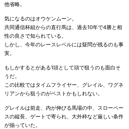
他省略。
気になるのはオウケンムーン。
共同通信杯組からの直行馬は、過去10年で4勝と相
性の良さで知られている。
しかし、今年のレースレベルには疑問が残るのも事
実。
もしかするとがある1頭として頭で狙うのも面白そ
うだ。
この比較ではタイムフライヤー、グレイル、ワグネ
リアンから狙うのがベストかもしれない。
グレイルは前走、内が伸びる馬場の中、スローペー
スの縦長、ゲートで寄られ、大外枠など厳しい条件
が揃っていた。