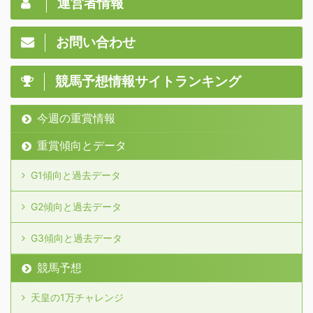
運営者情報
お問い合わせ
競馬予想情報サイトランキング
今週の重賞情報
重賞傾向とデータ
G1傾向と過去データ
G2傾向と過去データ
G3傾向と過去データ
競馬予想
天皇の1万チャレンジ