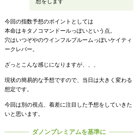
想をします
今回の指数予想のポイントとしては
本命はキタノコマンドールっぽいという点。
穴はいつぞやのウインフルブルームっぽいケイティ
ークレバー。
ざっとこんな感じになりますが、、、
現状の簡易的な予想ですので、当日は大きく変わる
想定です。
今回は別の視点、着差に注目した予想をしていきた
いと思います。
ダノンプレミアムを基準に