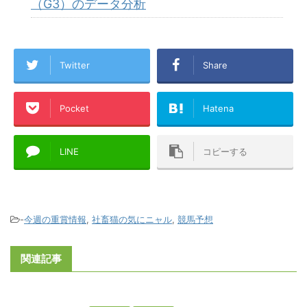
（G3）のデータ分析
Twitter
Share
Pocket
Hatena
LINE
コピーする
-
今週の重賞情報
,
社畜猫の気にニャル
,
競馬予想
関連記事