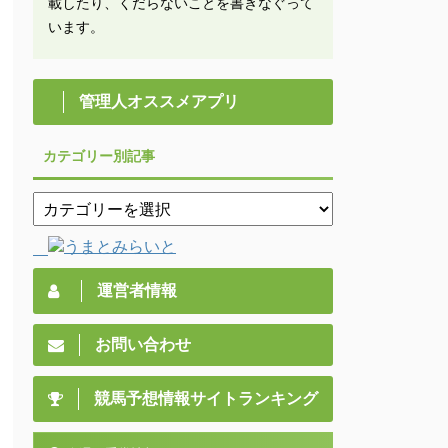
載したり、くだらないことを書きなぐって
います。
管理人オススメアプリ
カテゴリー別記事
運営者情報
お問い合わせ
競馬予想情報サイトランキング