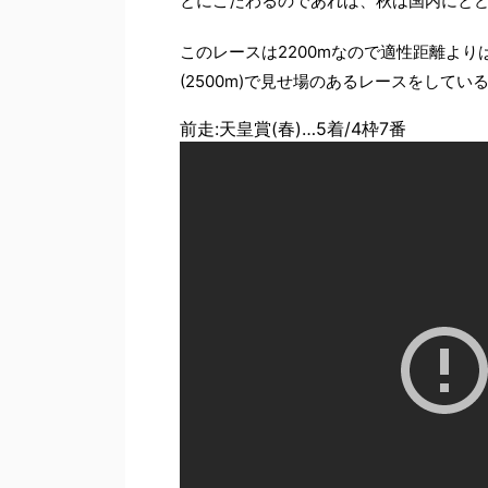
とにこだわるのであれば、秋は国内にと
このレースは2200mなので適性距離よ
(2500m)で見せ場のあるレースをして
前走:天皇賞(春)…5着/4枠7番