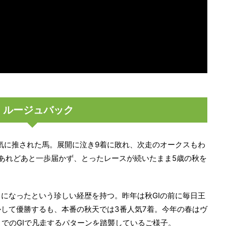
ルージュバック
人気に推された馬。展開に泣き9着に敗れ、次走のオークスもわ
はあれどあと一歩届かず、とったレースが続いたまま5歳の秋を
になったという珍しい経歴を持つ。昨年は秋GIの前に毎日王
して優勝するも、本番の秋天では3番人気7着。今年の春はヴ
までのGIで凡走するパターンを踏襲しているご様子。