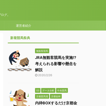
ブログ。
運営者紹介
新着競馬祭典
無観客競馬
JRA無観客競馬を実施!?
考えられる影響や懸念を
解説
2020/2/26
G3
データ分析
中央競馬
京都競馬場
京都金杯
内枠BOXするだけ京都金