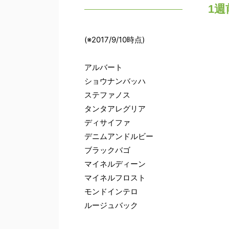
1
(※2017/9/10時点)
アルバート
ショウナンバッハ
ステファノス
タンタアレグリア
ディサイファ
デニムアンドルビー
ブラックバゴ
マイネルディーン
マイネルフロスト
モンドインテロ
ルージュバック