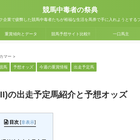
競馬中毒者の祭典
ク企業で疲弊した競馬中毒者たちが裕福な生活を馬券で手に入れようとする
重賞傾向とデータ
競馬予想サイト比較!!
一口馬主
カマー
>
競馬
予想オッズ
今週の重賞情報
出走予定馬
GII)の出走予定馬紹介と予想オッズ
目次
[
非表示
]