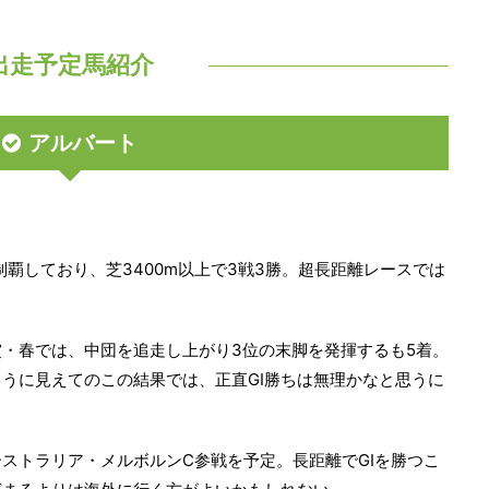
出走予定馬紹介
アルバート
覇しており、芝3400m以上で3戦3勝。超長距離レースでは
賞・春では、中団を追走し上がり3位の末脚を発揮するも5着。
うに見えてのこの結果では、正直GI勝ちは無理かなと思うに
ストラリア・メルボルンC参戦を予定。長距離でGIを勝つこ