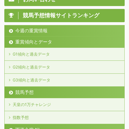
競馬予想情報サイトランキング
今週の重賞情報
重賞傾向とデータ
G1傾向と過去データ
G2傾向と過去データ
G3傾向と過去データ
競馬予想
天皇の1万チャレンジ
指数予想