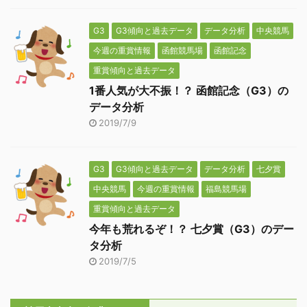
G3
G3傾向と過去データ
データ分析
中央競馬
今週の重賞情報
函館競馬場
函館記念
重賞傾向と過去データ
1番人気が大不振！？ 函館記念（G3）の
データ分析
2019/7/9
G3
G3傾向と過去データ
データ分析
七夕賞
中央競馬
今週の重賞情報
福島競馬場
重賞傾向と過去データ
今年も荒れるぞ！？ 七夕賞（G3）のデー
タ分析
2019/7/5