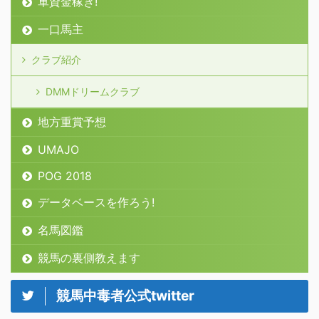
軍資金稼ぎ!
一口馬主
クラブ紹介
DMMドリームクラブ
地方重賞予想
UMAJO
POG 2018
データベースを作ろう!
名馬図鑑
競馬の裏側教えます
競馬中毒者公式twitter