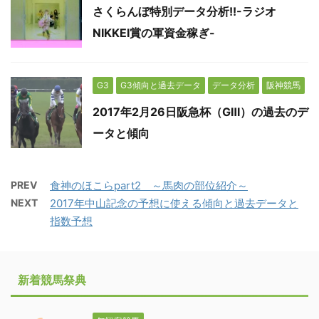
さくらんぼ特別データ分析!!-ラジオ
NIKKEI賞の軍資金稼ぎ-
G3
G3傾向と過去データ
データ分析
阪神競馬
2017年2月26日阪急杯（GⅢ）の過去のデ
ータと傾向
PREV
食神のほこらpart2 ～馬肉の部位紹介～
NEXT
2017年中山記念の予想に使える傾向と過去データと
指数予想
新着競馬祭典