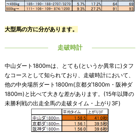
大型馬の方に分があります。
走破時計
中山ダート1800mは、とても(というか異常に)タフ
なコースとして知られており、走破時計において、
他の中央場所ダート1800m(京都ダ1800m・阪神ダ
1800m)と比べて大きな差があります。(15年以降の
未勝利戦の出走全馬の走破タイム・上がり3F)