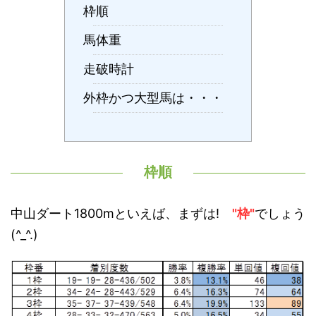
枠順
馬体重
走破時計
外枠かつ大型馬は・・・
枠順
中山ダート1800mといえば、まずは!
"枠"
でしょう
(^_^.)