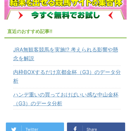
直近のおすすめ記事!!
JRA無観客競馬を実施!? 考えられる影響や懸
念を解説
内枠BOXするだけ京都金杯（G3）のデータ分
析
ハンデ重いの買っておけばいい感な中山金杯
（G3）のデータ分析
Twitter
Share