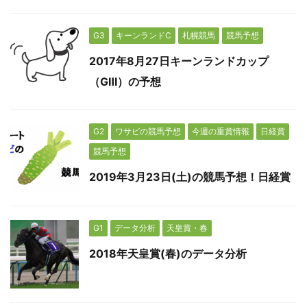
G3
キーンランドC
札幌競馬
競馬予想
2017年8月27日キーンランドカップ
（GⅢ）の予想
G2
ワサビの競馬予想
今週の重賞情報
日経賞
競馬予想
2019年3月23日(土)の競馬予想！日経賞
G1
データ分析
天皇賞・春
2018年天皇賞(春)のデータ分析