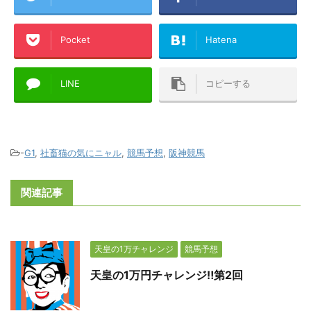
Pocket
Hatena
LINE
コピーする
-
G1
,
社畜猫の気にニャル
,
競馬予想
,
阪神競馬
関連記事
天皇の1万チャレンジ
競馬予想
天皇の1万円チャレンジ‼第2回