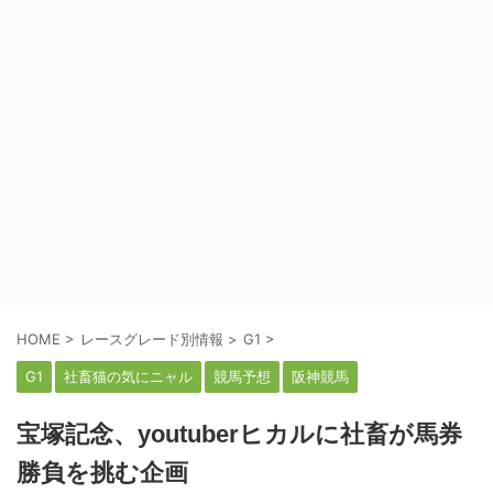
HOME
>
レースグレード別情報
>
G1
>
G1
社畜猫の気にニャル
競馬予想
阪神競馬
宝塚記念、youtuberヒカルに社畜が馬券
勝負を挑む企画