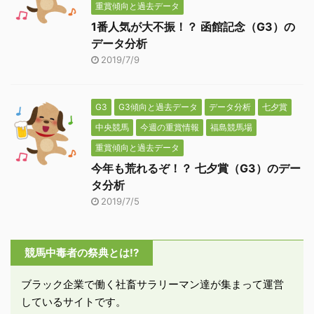
重賞傾向と過去データ
1番人気が大不振！？ 函館記念（G3）の
データ分析
2019/7/9
G3
G3傾向と過去データ
データ分析
七夕賞
中央競馬
今週の重賞情報
福島競馬場
重賞傾向と過去データ
今年も荒れるぞ！？ 七夕賞（G3）のデー
タ分析
2019/7/5
競馬中毒者の祭典とは!?
ブラック企業で働く社畜サラリーマン達が集まって運営
しているサイトです。