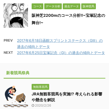
コース
データ分析
過去データ
阪神競馬
阪神芝2200mのコース分析!!~宝塚記念の
舞台!~
PREV
2017年6月18日函館スプリントステークス（GⅢ）の
過去の傾向とデータ
NEXT
2017年6月25日宝塚記念（GⅠ）の過去の傾向とデータ
新着競馬祭典
無観客競馬
JRA無観客競馬を実施!? 考えられる影響
や懸念を解説
2020/2/26