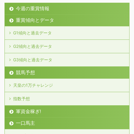
今週の重賞情報
重賞傾向とデータ
G1傾向と過去データ
G2傾向と過去データ
G3傾向と過去データ
競馬予想
天皇の1万チャレンジ
指数予想
軍資金稼ぎ!
一口馬主