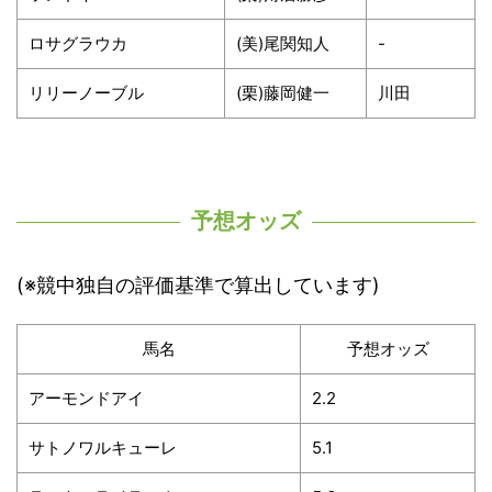
ロサグラウカ
(美)尾関知人
-
リリーノーブル
(栗)藤岡健一
川田
予想オッズ
(※競中独自の評価基準で算出しています)
馬名
予想オッズ
アーモンドアイ
2.2
サトノワルキューレ
5.1