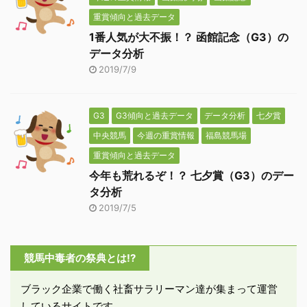
重賞傾向と過去データ
1番人気が大不振！？ 函館記念（G3）の
データ分析
2019/7/9
G3
G3傾向と過去データ
データ分析
七夕賞
中央競馬
今週の重賞情報
福島競馬場
重賞傾向と過去データ
今年も荒れるぞ！？ 七夕賞（G3）のデー
タ分析
2019/7/5
競馬中毒者の祭典とは!?
ブラック企業で働く社畜サラリーマン達が集まって運営
しているサイトです。