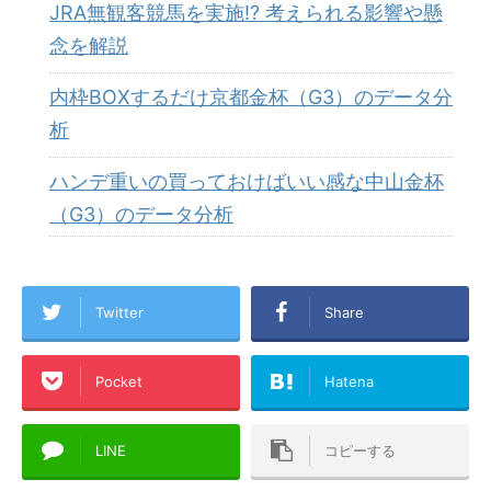
JRA無観客競馬を実施!? 考えられる影響や懸
念を解説
内枠BOXするだけ京都金杯（G3）のデータ分
析
ハンデ重いの買っておけばいい感な中山金杯
（G3）のデータ分析
Twitter
Share
Pocket
Hatena
LINE
コピーする