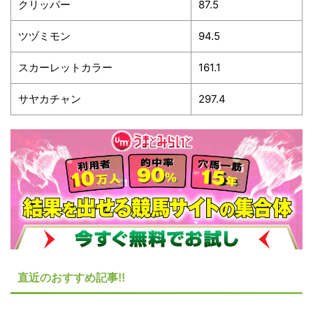
クリッパー
87.5
ツヅミモン
94.5
スカーレットカラー
161.1
サヤカチャン
297.4
直近のおすすめ記事!!