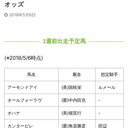
オッズ
2018年5月6日
1週前出走予定馬
(※2018/5/6時点)
馬名
厩舎
想定騎手
アーモンドアイ
(美)国枝栄
ルメール
オールフォーラヴ
(栗)中内田充
-
オハナ
(美)堀宣行
-
カンタービレ
(栗)角居勝彦
田辺