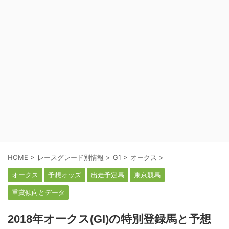
HOME
>
レースグレード別情報
>
G1
>
オークス
>
オークス
予想オッズ
出走予定馬
東京競馬
重賞傾向とデータ
2018年オークス(GI)の特別登録馬と予想