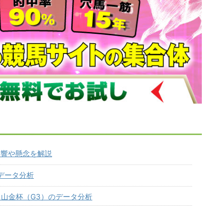
影響や懸念を解説
データ分析
山金杯（G3）のデータ分析