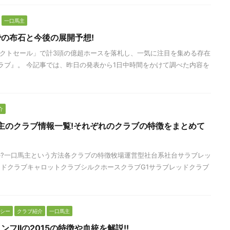
一口馬主
の布石と今後の展開予想!
「セレクトセール」で計3頭の億超ホースを落札し、一気に注目を集める存在
ラブ』。 今記事では、昨日の発表から1日中時間をかけて調べた内容を
介
馬主のクラブ情報一覧!それぞれのクラブの特徴をまとめて
?一口馬主という方法各クラブの特徴牧場運営型社台系社台サラブレッ
ドクラブキャロットクラブシルクホースクラブG1サラブレッドクラブ
ーシー
クラブ紹介
一口馬主
フIIの2015の特徴や血統を解説!!