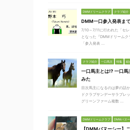
DMMドリームクラブ
クラブ紹介
DMM一口参入発表まで
7/10～7/11に行われた
となった『DMMドリームク
「参入発表 ...
クラブ紹介
一口馬主
特集
紹
一口馬主とは!? 一口
みた
目次馬主になるのは夢の話か
ドクラブサンデーサラブレッ
グリーンファーム複数 ...
DMMドリームクラブ
DMMバヌ
【DMMバヌーシー】ニン