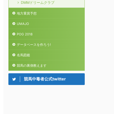
DMMドリームクラブ
地方重賞予想
UMAJO
POG 2018
データベースを作ろう!
名馬図鑑
競馬の裏側教えます
競馬中毒者公式twitter