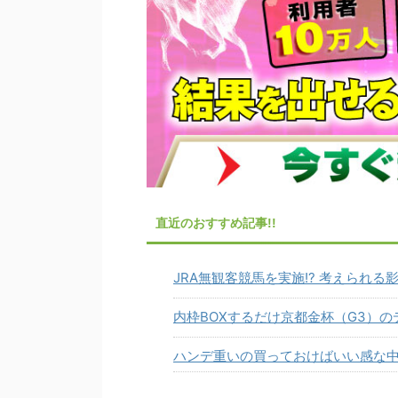
直近のおすすめ記事!!
JRA無観客競馬を実施!? 考えられる
内枠BOXするだけ京都金杯（G3）の
ハンデ重いの買っておけばいい感な中